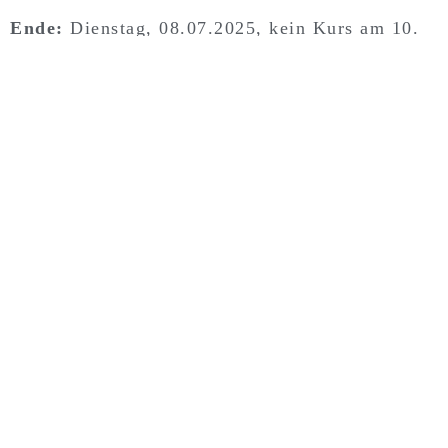
Ende:
Dienstag, 08.07.2025, kein Kurs am 10.
und 17.06.2025
10 Termine
Ort:
Grundschule, Schulstr. 1, 27383 Scheeßel
Anmeldung:
Auskunft über Anmeldung und
Kosten unter info@waskannichnochessen.de
Kursbeitrag:
75,00 Euro. Bei regelmäßiger
Teilnahme kann der Betrag ganz oder teilweise
von der Krankenkasse erstattet werden (bitte
vorab mit der eigenen Krankenkasse absprechen)
Kontakt und Anmeldung