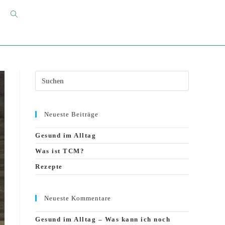
Website-
Suche
umschalten
Press
Escape
to
close
the
Neueste Beiträge
search
panel.
Gesund im Alltag
Was ist TCM?
Rezepte
Neueste Kommentare
Gesund im Alltag – Was kann ich noch