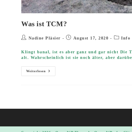
Was ist TCM?
Beitrags-
Beitrag
Beitrags
Nadine Pläsier
August 17, 2020
Info
Autor:
veröffentlicht:
Kategori
Klingt banal, ist es aber ganz und gar nicht Die 
alt. Wahrscheinlich ist sie noch älter, aber darüb
Was
Weiterlesen
Ist
TCM?